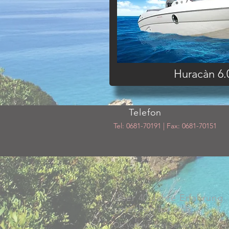
Huracàn 6
Telefon
Tel: 0681-70191 | Fax: 0681-70151
Über 40 Jahre Erfahrung
sprechen für sich
Ob Verkauf oder Service, wir