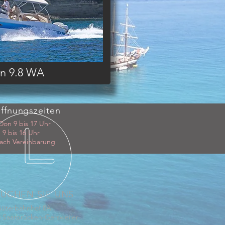
n 9.8 WA
ffnungszeiten
Don 9 bis 17 Uhr
 9 bis 16 Uhr
ach Vereinbarung
SUCHEN SIE UNS
üterbahnhof 8A
 Saarbrücken-Gersweiler