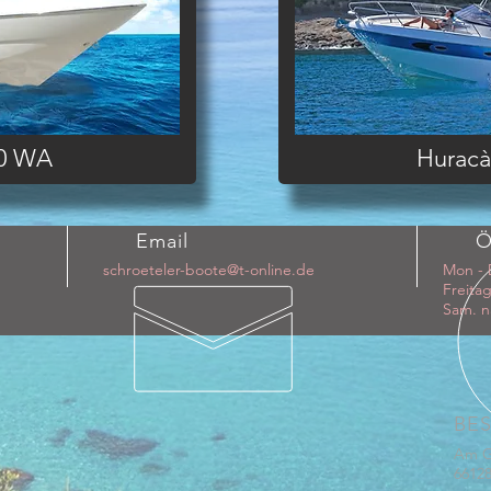
.0 WA
Huracà
Email
Ö
schroeteler-boote@t-online.de
Mon - 
Freitag
Sam. n
BE
Am G
66128