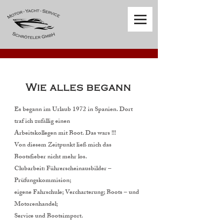
Wie alles begann
Es begann im Urlaub 1972 in Spanien. Dort
traf ich zufällig einen
Arbeitskollegen mit Boot. Das wars !!!
Von diesem Zeitpunkt ließ mich das
Bootsfieber nicht mehr los.
Clubarbeit: Führerscheinausbilder –
Prüfungskommision;
eigene Fahrschule; Vercharterung; Boots – und
Motorenhandel;
Service und Bootsimport.