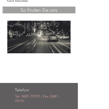
Gerd Schröteler
So finden Sie uns
Telefon
Tel:
0681-70191
| Fax:
0681-
70151