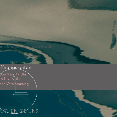
ohne Motoren inklusive MwSt.
ffnungszeiten
Don 9 bis 17 Uhr
 9 bis 16 Uhr
ach Vereinbarung
SUCHEN SIE UNS