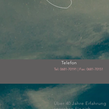
S= Standard E = Extra Zubehö
Telefon
Tel: 0681-70191 | Fax: 0681-70151
Über 40 Jahre Erfahrung
sprechen für sich