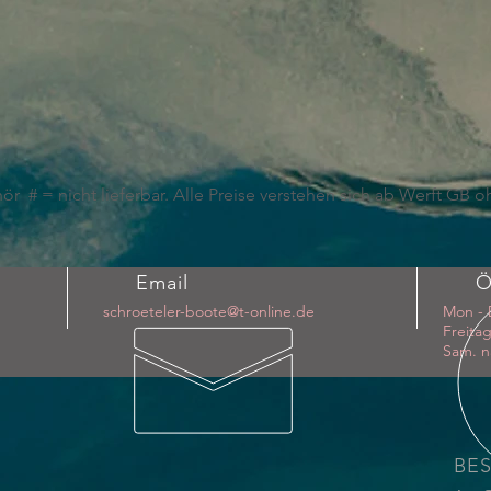
r # = nicht lieferbar. Alle Preise verstehen sich ab Werft GB 
Email
Ö
schroeteler-boote@t-online.de
Mon - 
Freitag
Sam. n
BE