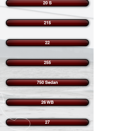
20 S
215
22
255
750 Sedan
26 WB
27