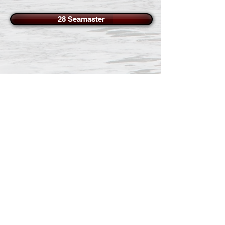
28 Seamaster
Telefon
Tel:
0681-70191
| Fax:
0681-
70151
Email
schroeteler-
boote@t-online.de
Öffnungszeiten
Mon - Don 9 bis 17