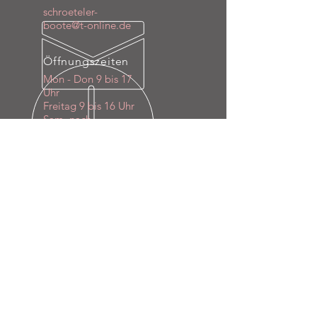
schroeteler-
boote@t-online.de
Öffnungszeiten
Mon - Don 9 bis 17
Uhr
Freitag 9 bis 16 Uhr
Sam. nach
Vereinbarung
Über 40 Jahre Erfahrung sprechen
für sich
Ob Verkauf oder Service, wir bieten
Ihnen alles aus einer Hand an.
BESUCHEN SIE UNS
Am Güterbahnhof 8A
66128 Saarbrücken-Gersweiler