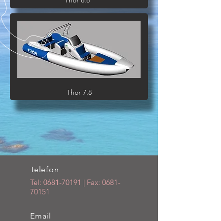
Thor 6.8
Thor 7.8
Telefon
Tel:
0681-70191
| Fax:
0681-
70151
Email